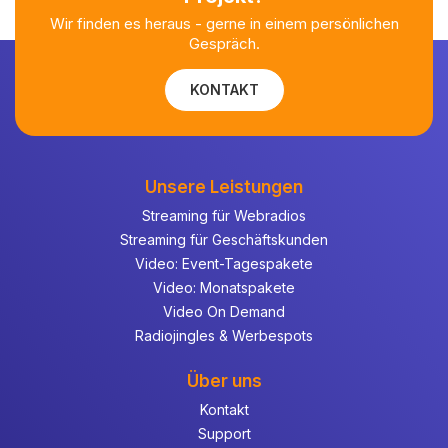
Wir finden es heraus - gerne in einem persönlichen
Gespräch.
KONTAKT
Unsere Leistungen
Streaming für Webradios
Streaming für Geschäftskunden
Video: Event-Tagespakete
Video: Monatspakete
Video On Demand
Radiojingles & Werbespots
Über uns
Kontakt
Support