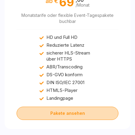
69
,00
ab €
/Monat
Monatstarife oder flexible Event-Tagespakete
buchbar
HD und Full HD
Reduzierte Latenz
sicherer HLS-Stream
über HTTPS
ABR/Transcoding
DS-GVO konform
DIN ISO/IEC 27001
HTML5-Player
Landingpage
Pakete ansehen